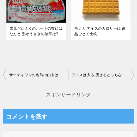
雪見だいふくのハートの数には
モナカ アイスのカロリーは 商
なんと 形がうさぎの確率は?
品ごとで比較
投
サーティワンの名前の由来は ロゴマークだと?
アイスは太る 痩せるどっちなの?
稿
ナ
スポンサードリンク
ビ
ゲ
コメントを残す
ー
シ