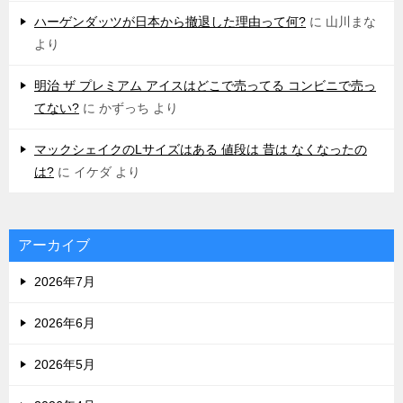
ハーゲンダッツが日本から撤退した理由って何?
に
山川まな
より
明治 ザ プレミアム アイスはどこで売ってる コンビニで売っ
てない?
に
かずっち
より
マックシェイクのLサイズはある 値段は 昔は なくなったの
は?
に
イケダ
より
アーカイブ
2026年7月
2026年6月
2026年5月