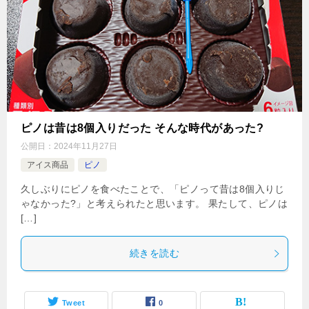
ピノは昔は8個入りだった そんな時代があった?
公開日：
2024年11月27日
アイス商品
ピノ
久しぶりにピノを食べたことで、「ピノって昔は8個入りじ
ゃなかった?」と考えられたと思います。 果たして、ピノは
[…]
続きを読む
Tweet
0