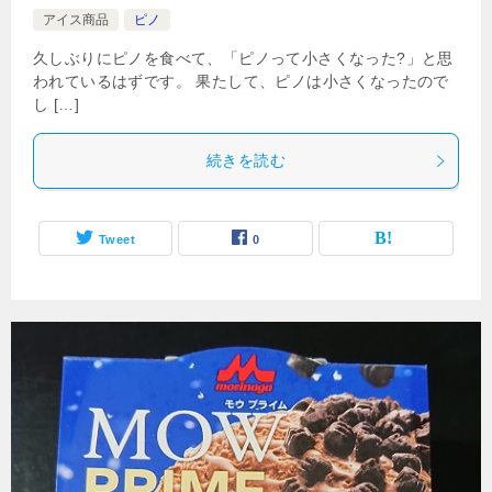
アイス商品
ピノ
久しぶりにピノを食べて、「ピノって小さくなった?」と思
われているはずです。 果たして、ピノは小さくなったので
し […]
続きを読む
Tweet
0