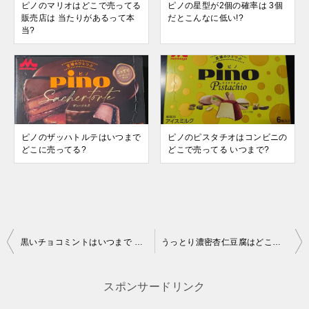
ピノのマリオはどこで売ってる
ピノの星型が2個の確率は 3個
販売店は 当たりがあるって本
だとこんなに低い!?
当?
ピノのザッハトルテはいつまで
ピノのピスタチオはコンビニの
どこに売ってる?
どこで売ってる いつまで?
投
黒いチョコミントはいつまで 売ってないのは?
うっとり濃密杏仁豆腐はどこで売ってる 売ってないのは?
稿
ナ
スポンサードリンク
ビ