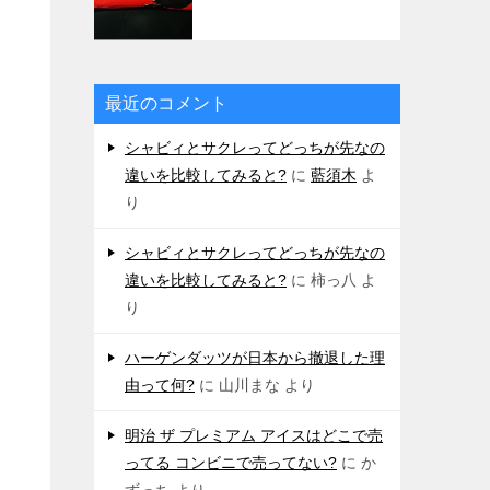
最近のコメント
シャビィとサクレってどっちが先なの
違いを比較してみると?
に
藍須木
よ
り
シャビィとサクレってどっちが先なの
違いを比較してみると?
に
柿っ八
よ
り
ハーゲンダッツが日本から撤退した理
由って何?
に
山川まな
より
明治 ザ プレミアム アイスはどこで売
ってる コンビニで売ってない?
に
か
ずっち
より