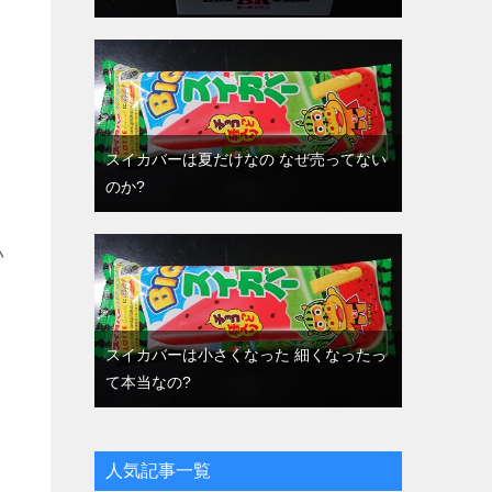
スイカバーは夏だけなの なぜ売ってない
のか?
い
スイカバーは小さくなった 細くなったっ
て本当なの?
人気記事一覧