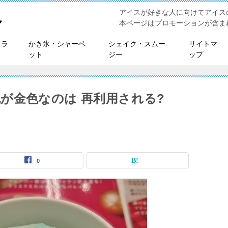
アイスが好きな人に向けてアイス
れ
本ページはプロモーションが含ま
ェラ
かき氷・シャーベ
シェイク・スムー
サイトマ
ット
ジー
ップ
が金色なのは 再利用される?
0