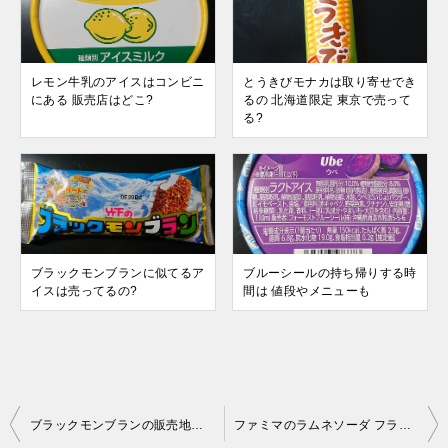
レモン牛乳のアイスはコンビニ
とうきびモナカは取り寄せでき
にある 販売店はどこ?
るの 北海道限定 東京で売って
る?
ブラックモンブランに似てるア
ブルーシールの持ち帰りする時
イスは売ってるの?
間は 値段やメニューも
投
ブラックモンブランの販売地域は 関東や関西のどこで売ってる?
ファミマのラムネソーダ フラッペはいつまで 値段やカロリーも