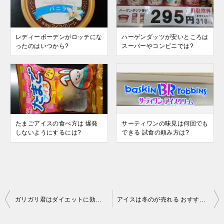
レディーボーデンがロッテにな
ハーゲンダッツが安いところは
ったのはいつから?
スーパーやコンビニでは?
たまごアイスの食べ方は 爆発
サーティワンの味見は何回でも
しないようにするには?
できる 試食の頼み方は?
投
ガリガリ君はダイエットに効果ある 方法は?
アイスは冬のが売れる おすすめは?
稿