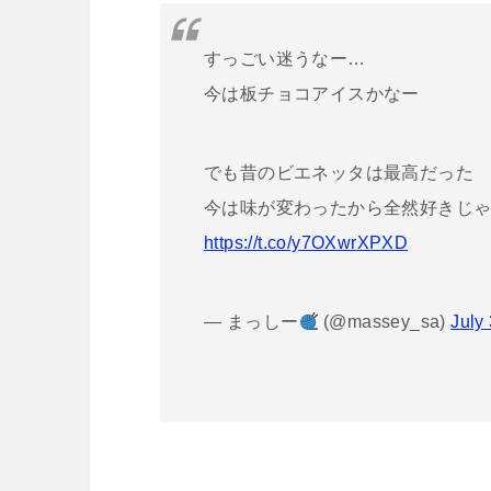
すっごい迷うなー…
今は板チョコアイスかなー
でも昔のビエネッタは最高だった
今は味が変わったから全然好きじ
https://t.co/y7OXwrXPXD
— まっしー
(@massey_sa)
July