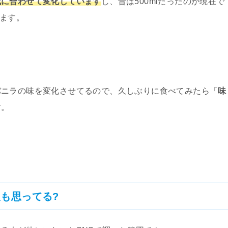
代に合わせて変化しています
し、昔は500mlだったのが現在で
います。
バニラの味を変化させてるので、久しぶりに食べてみたら「
味
す。
も思ってる?