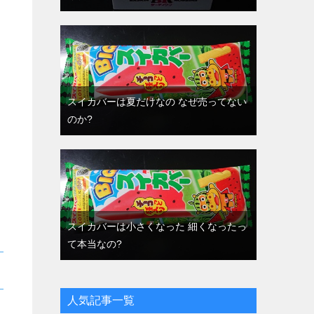
スイカバーは夏だけなの なぜ売ってない
のか?
スイカバーは小さくなった 細くなったっ
て本当なの?
人気記事一覧