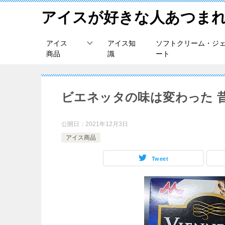
アイスが好きな人あつま
アイス
アイス知
ソフトクリーム・ジ
商品
識
ート
ビエネッタの味は変わった 
公開日：
2021年12月3日
アイス商品
Tweet