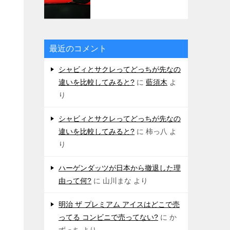
最近のコメント
シャビィとサクレってどっちが先なの
違いを比較してみると?
に
藍須木
よ
り
シャビィとサクレってどっちが先なの
違いを比較してみると?
に
柿っ八
よ
り
ハーゲンダッツが日本から撤退した理
由って何?
に
山川まな
より
明治 ザ プレミアム アイスはどこで売
ってる コンビニで売ってない?
に
か
ずっち
より