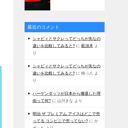
最近のコメント
シャビィとサクレってどっちが先なの
違いを比較してみると?
に
藍須木
よ
り
シャビィとサクレってどっちが先なの
違いを比較してみると?
に
柿っ八
よ
り
ハーゲンダッツが日本から撤退した理
由って何?
に
山川まな
より
明治 ザ プレミアム アイスはどこで売
ってる コンビニで売ってない?
に
か
ずっち
より