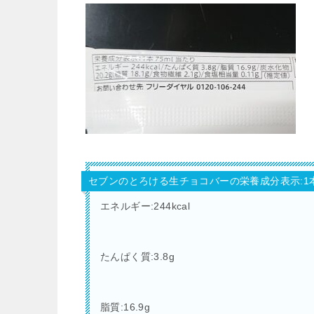
セブンのとろける生チョコバーの栄養成分表示:1本
エネルギー:244kcal
たんぱく質:3.8g
脂質:16.9g