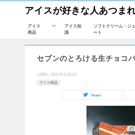
アイスが好きな人あつま
アイス
アイス知
ソフトクリーム・ジ
商品
識
ート
セブンのとろける生チョコバ
公開日：
2021年11月1日
アイス商品
Tweet