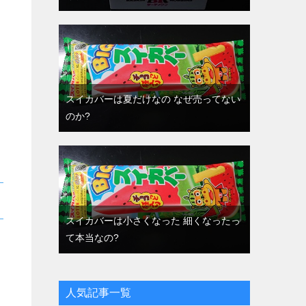
スイカバーは夏だけなの なぜ売ってない
のか?
スイカバーは小さくなった 細くなったっ
て本当なの?
人気記事一覧