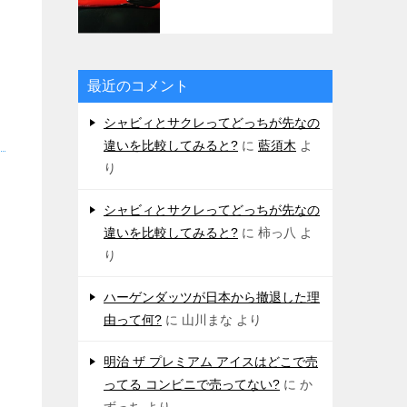
最近のコメント
シャビィとサクレってどっちが先なの
違いを比較してみると?
に
藍須木
よ
り
シャビィとサクレってどっちが先なの
違いを比較してみると?
に
柿っ八
よ
り
ハーゲンダッツが日本から撤退した理
由って何?
に
山川まな
より
明治 ザ プレミアム アイスはどこで売
ってる コンビニで売ってない?
に
か
ずっち
より