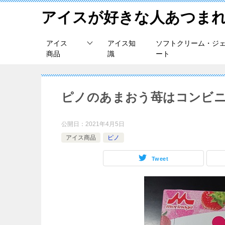
アイスが好きな人あつま
アイス
アイス知
ソフトクリーム・ジ
商品
識
ート
ピノのあまおう苺はコンビニ
公開日：
2021年4月5日
アイス商品
ピノ
Tweet