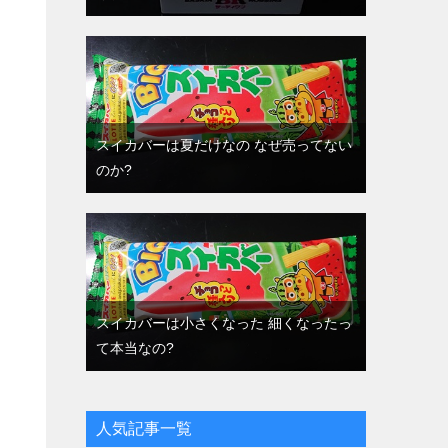
スイカバーは夏だけなの なぜ売ってない
のか?
スイカバーは小さくなった 細くなったっ
て本当なの?
人気記事一覧