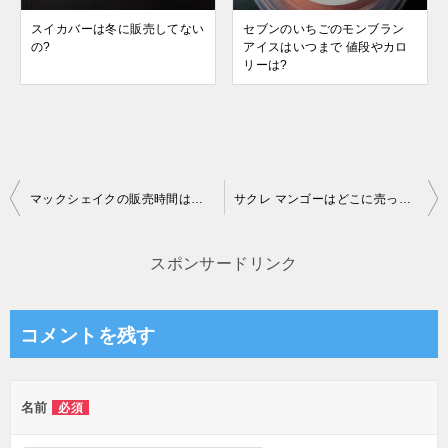
スイカバーは冬に販売してない
セブンのいちごのモンブラン
の?
アイスはいつまで 値段やカロ
リーは?
投
マックシェイクの販売時間は何時から 何時までなの?
サクレ マンゴーはどこに売ってる 販売店は コンビニにある?
稿
ナ
スポンサードリンク
ビ
ゲ
コメントを残す
ー
シ
名前
必須
ョ