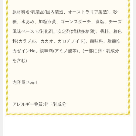
原材料名:乳製品(国内製造、オーストラリア製造)、砂
糖、水あめ、加糖卵黄、コーンスターチ、食塩、チーズ
風味ペースト/乳化剤、安定剤(増粘多糖類)、香料、着色
料(カラメル、カカオ、カロチノイド)、酸味料、炭酸K、
カゼインNa、調味料(アミノ酸等)、(一部に卵・乳成分
を含む)
内容量:75ml
アレルギー物質:卵・乳成分