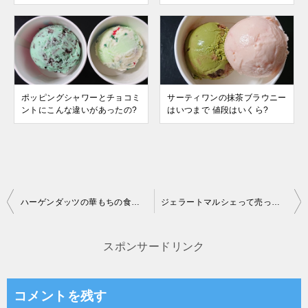
ポッピングシャワーとチョコミ
サーティワンの抹茶ブラウニー
ントにこんな違いがあったの?
はいつまで 値段はいくら?
投
ハーゲンダッツの華もちの食べ方は 食べ頃になるのは?
ジェラートマルシェって売ってない コンビニにあるの?
稿
ナ
スポンサードリンク
ビ
ゲ
コメントを残す