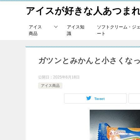
アイスが好きな人あつま
アイス
アイス知
ソフトクリーム・ジ
商品
識
ート
ガツンとみかんと小さくなっ
公開日：
2025年6月18日
アイス商品
Tweet