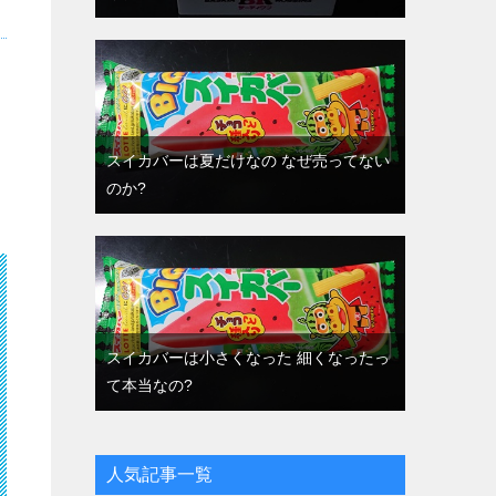
スイカバーは夏だけなの なぜ売ってない
のか?
スイカバーは小さくなった 細くなったっ
て本当なの?
人気記事一覧