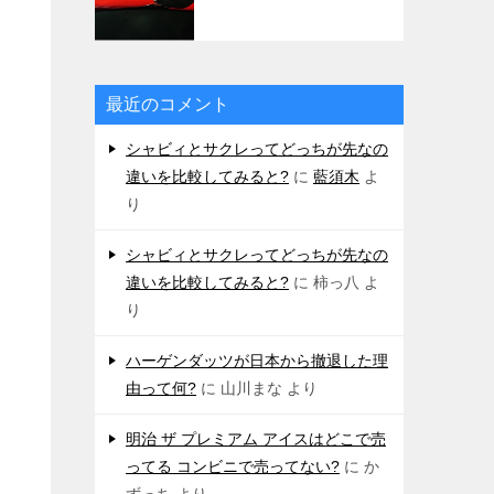
最近のコメント
シャビィとサクレってどっちが先なの
違いを比較してみると?
に
藍須木
よ
り
シャビィとサクレってどっちが先なの
違いを比較してみると?
に
柿っ八
よ
り
ハーゲンダッツが日本から撤退した理
由って何?
に
山川まな
より
明治 ザ プレミアム アイスはどこで売
ってる コンビニで売ってない?
に
か
ずっち
より