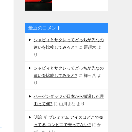
最近のコメント
シャビィとサクレってどっちが先なの
違いを比較してみると?
に
藍須木
よ
り
シャビィとサクレってどっちが先なの
違いを比較してみると?
に
柿っ八
よ
り
ハーゲンダッツが日本から撤退した理
由って何?
に
山川まな
より
明治 ザ プレミアム アイスはどこで売
ってる コンビニで売ってない?
に
か
ずっち
より