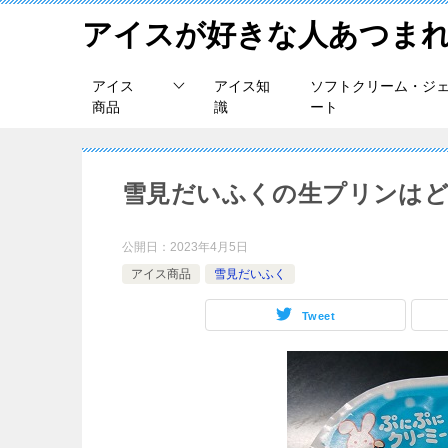
アイスが好きな人あつま
アイス
アイス知
ソフトクリーム・ジ
商品
識
ート
雪見だいふくの生プリンはど
公開日：
2023年4月5日
アイス商品
雪見だいふく
Tweet