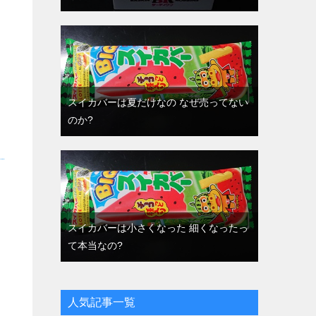
スイカバーは夏だけなの なぜ売ってない
のか?
スイカバーは小さくなった 細くなったっ
て本当なの?
人気記事一覧