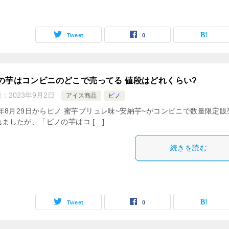
Tweet
0
の芋はコンビニのどこで売ってる 値段はどれくらい?
日：
2023年9月2日
アイス商品
ピノ
3年8月29日からピノ 蜜芋ブリュレ味~安納芋~がコンビニで数量限定販
ましたが、「ピノの芋はコ […]
続きを読む
Tweet
0