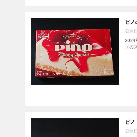
ピノ
公開
20
ノのス
ピノ
公開