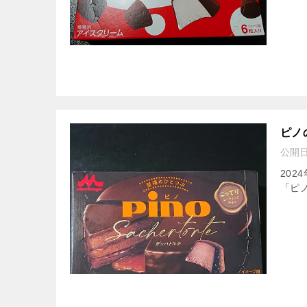
ピノ
公開
20
「ピ