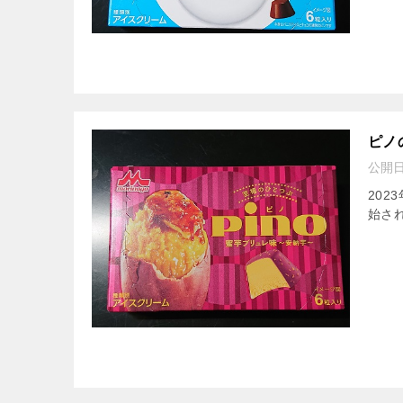
ピノ
公開
202
始され