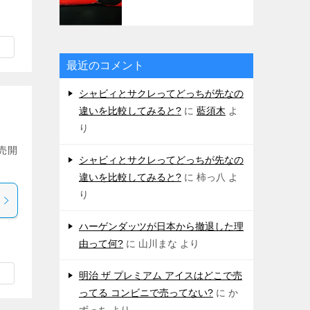
最近のコメント
シャビィとサクレってどっちが先なの
違いを比較してみると?
に
藍須木
よ
り
売開
シャビィとサクレってどっちが先なの
違いを比較してみると?
に
柿っ八
よ
り
ハーゲンダッツが日本から撤退した理
由って何?
に
山川まな
より
明治 ザ プレミアム アイスはどこで売
ってる コンビニで売ってない?
に
か
ずっち
より