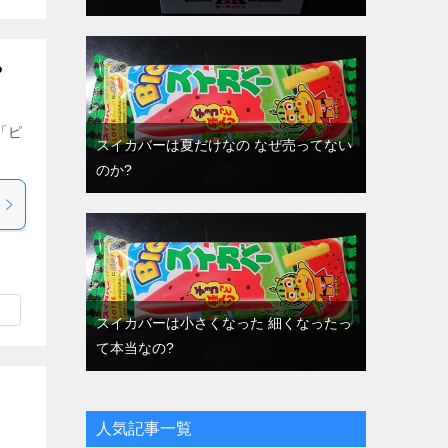
?
「ピ
スイカバーは夏だけなの なぜ売ってない
のか?
スイカバーは小さくなった 細くなったっ
て本当なの?
人気記事一覧