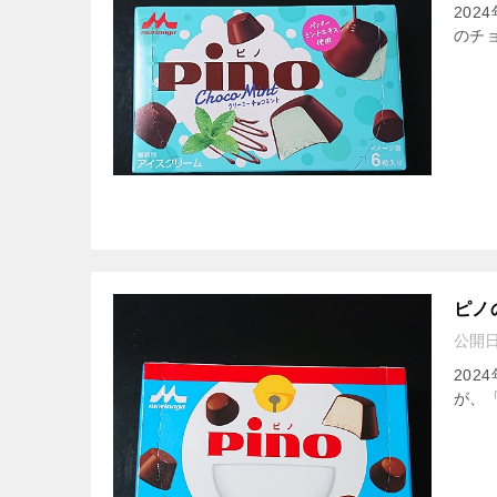
20
のチョ
ピノ
公開
20
が、