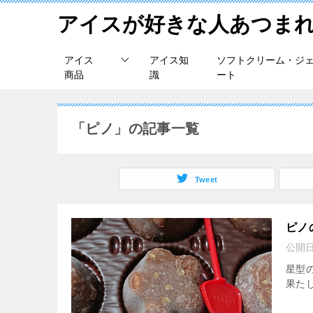
アイスが好きな人あつま
アイス
アイス知
ソフトクリーム・ジ
商品
識
ート
「ピノ」の記事一覧
Tweet
ピノ
公開
星型
果たし