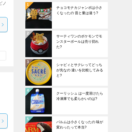
ピノ
チョコモナカジャンボは小さ
くなったの 昔と量は違う?
サーティワンのポケモンでモ
ンスターボールは売り切れ
た?
シャビィとサクレってどっち
が先なの 違いを比較してみる
と?
クーリッシュ は一度溶けたら
冷凍庫でも柔らかいのは?
パルムは小さくなったの 味が
変わったって本当?