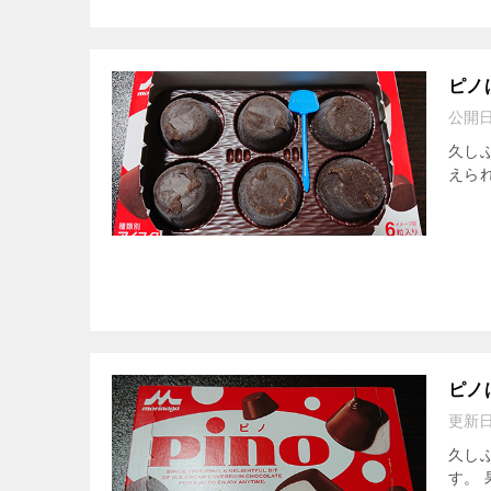
ピノ
公開
久し
えられ
ピノ
更新
久し
す。 