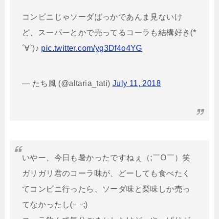
コンビニじゃソーダばっかであんま見ないけ
ど、スーパーとかで売ってるコーラも結構好き(*
´∀`)♪
pic.twitter.com/yg3Df4o4YG
— たち風 (@altaria_tati)
July 11, 2018
いやー、今日も暑かったですねぇ（;￣O￣）笑
ガリガリ君のコーラ味が、どーしても食べたく
てコンビニ行ったら、ソーダ味と梨味しか売っ
てなかったし(ｰ ｰ;)