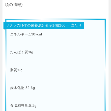
頃の情報)
サクレのゆずの栄養成分表示1個(200ml)当たり
エネルギー:130kcal
たんぱく質:0g
脂質:0g
炭水化物:32.6g
食塩相当量:0.1g