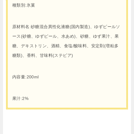
種類別:氷菓
原材料名:砂糖混合異性化液糖(国内製造)、ゆずピールソ
ース(砂糖、ゆずピール、水あめ)、砂糖、ゆず果汁、果
糖、デキストリン、酒精、食塩/酸味料、安定剤(増粘多
糖類)、香料、甘味料(ステビア)
内容量:200ml
果汁:2%