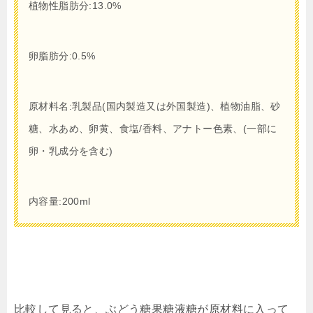
植物性脂肪分:13.0%
卵脂肪分:0.5%
原材料名:乳製品(国内製造又は外国製造)、植物油脂、砂
糖、水あめ、卵黄、食塩/香料、アナトー色素、(一部に
卵・乳成分を含む)
内容量:200ml
比較して見ると、ぶどう糖果糖液糖が原材料に入って