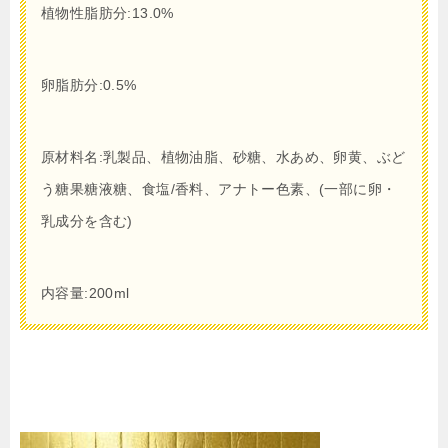
植物性脂肪分:13.0%
卵脂肪分:0.5%
原材料名:乳製品、植物油脂、砂糖、水あめ、卵黄、ぶど
う糖果糖液糖、食塩/香料、アナトー色素、(一部に卵・
乳成分を含む)
内容量:200ml