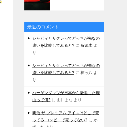
な
最近のコメント
シャビィとサクレってどっちが先なの
違いを比較してみると?
に
藍須木
よ
り
シャビィとサクレってどっちが先なの
違いを比較してみると?
に
柿っ八
よ
り
ハーゲンダッツが日本から撤退した理
由って何?
に
山川まな
より
明治 ザ プレミアム アイスはどこで売
ってる コンビニで売ってない?
に
か
ずっち
より