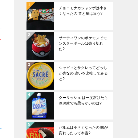
チョコモナカジャンボは小さ
くなったの 昔と量は違う?
サーティワンのポケモンでモ
ト
ンスターボールは売り切れ
た?
シャビィとサクレってどっち
が先なの 違いを比較してみる
と?
クーリッシュ は一度溶けたら
冷凍庫でも柔らかいのは?
パルムは小さくなったの 味が
変わったって本当?