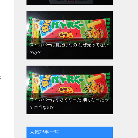
スイカバーは夏だけなの なぜ売ってない
のか?
き
スイカバーは小さくなった 細くなったっ
て本当なの?
人気記事一覧